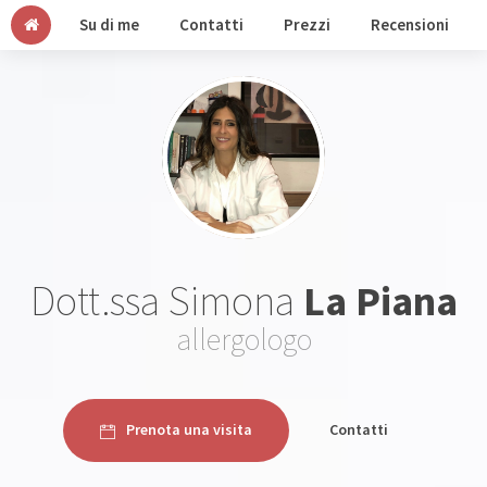
Su di me
Contatti
Prezzi
Recensioni
Dott.ssa Simona
La Piana
allergologo
Prenota una visita
Contatti