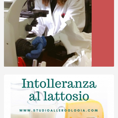
La dott.ssa La Piana ha mostrato grande
puntualità e disponibilità, molto precisa nelle
spiegazioni e nei consigli, si è dimostrata
molto competente. Assolutamente
consigliata!
Paziente
Cordialità e professionalità impeccabili. La
dottoressa è stata davvero gentile e precisa
nel spiegarmi tutto ciò che occorreva fare nel
mio caso. Mi ha messa sin da subito a mio
agio e mi ha accompagnata per tutta la visita
nel modo migliore possibile. La consiglio
vivamente